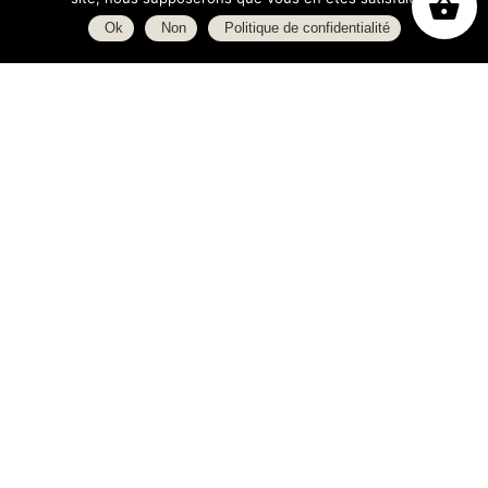
Ok
Non
Politique de confidentialité
Boutique
À propos
L’espace blog
C.G.V.
Politique de confidentialité
Heures d’ouverture
Lundi : 14h - 19h