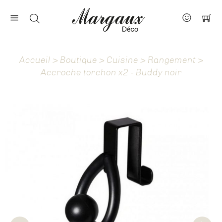
Nos marques
Contact
Accueil
>
Boutique
>
Cuisine
>
Rangement
>
À propos
Accroche torchon x2 - Buddy noir
Actus