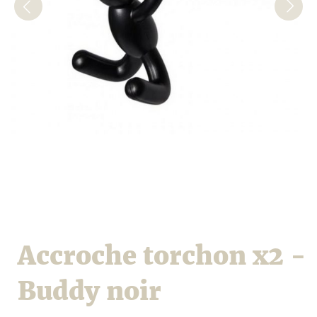
Accroche torchon x2 -
Buddy noir