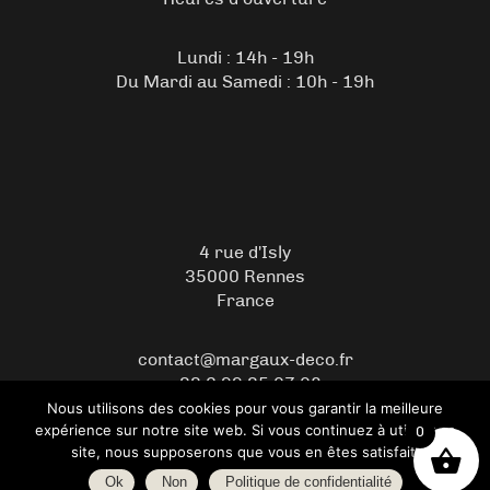
Lundi : 14h - 19h
Du Mardi au Samedi : 10h - 19h
4 rue d'Isly
35000 Rennes
France
contact@margaux-deco.fr
+33 2 99 35 07 08
Nous utilisons des cookies pour vous garantir la meilleure
expérience sur notre site web. Si vous continuez à utiliser ce
0
© 2026 Copyright Margaux Déco – Boutique de décoration -
site, nous supposerons que vous en êtes satisfait.
WordPress
- Créer par
Ok
Non
Politique de confidentialité