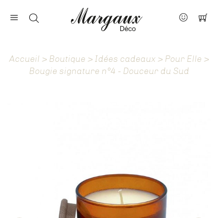
Nos marques
Contact
Accueil
>
Boutique
>
Idées cadeaux
>
Pour Elle
>
À propos
Bougie signature n°4 - Douceur du Sud
Actus