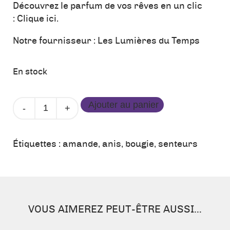
Découvrez le parfum de vos rêves en un clic
:
Clique ici.
Notre fournisseur :
Les Lumières du Temps
En stock
quantité
Ajouter au panier
de
Bougie
signature
Étiquettes :
amande
,
anis
,
bougie
,
senteurs
n°4
-
Douceur
du
Sud
VOUS AIMEREZ PEUT-ÊTRE AUSSI…