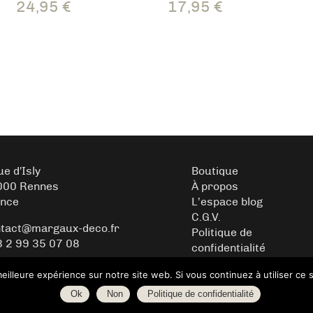
24,95
€
17,95
€
ue d'Isly
Boutique
000 Rennes
À propos
ance
L’espace blog
C.G.V.
tact@margaux-deco.fr
Politique de
 2 99 35 07 08
confidentialité
eilleure expérience sur notre site web. Si vous continuez à utiliser ce
Ok
Non
Politique de confidentialité
Copyright Margaux Déco – Boutique de décoration -
WordPress
- Créer par
L'aventurie