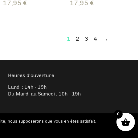
17,95
€
17,95
€
1
2
3
4
→
Heures d’ouverture
Lundi : 14h - 19h
Du Mardi au Samedi : 10h - 19h
0
 site, nous supposerons que vous en êtes satisfait.
r viking