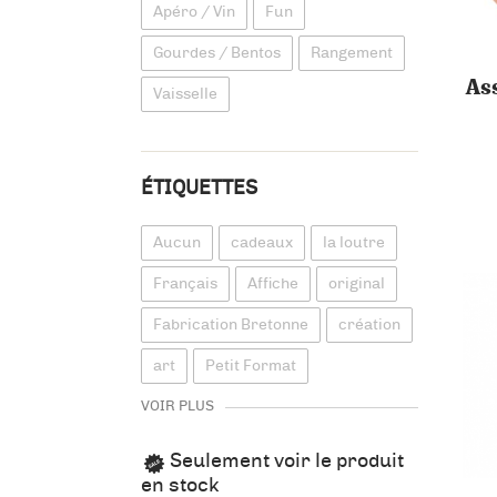
Apéro / Vin
Fun
Gourdes / Bentos
Rangement
As
Vaisselle
ÉTIQUETTES
Aucun
cadeaux
la loutre
Français
Affiche
original
Fabrication Bretonne
création
art
Petit Format
VOIR PLUS
Seulement voir le produit
en stock