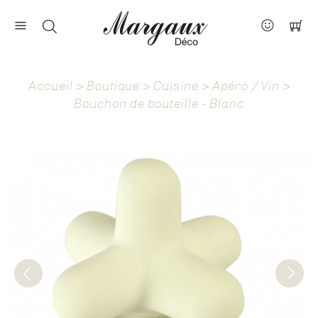
Nos marques
Contact
Accueil
>
Boutique
>
Cuisine
>
Apéro / Vin
>
À propos
Bouchon de bouteille - Blanc
Actus