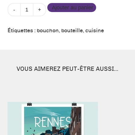
quantité
Ajouter au panier
de
Bouchon
de
Étiquettes :
bouchon
,
bouteille
,
cuisine
bouteille
-
Blanc
VOUS AIMEREZ PEUT-ÊTRE AUSSI…