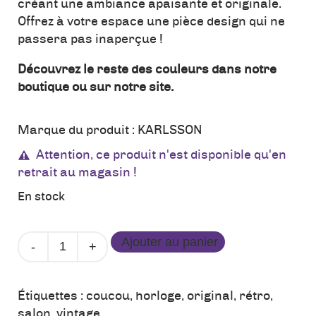
créant une ambiance apaisante et originale.
Offrez à votre espace une pièce design qui ne
passera pas inaperçue !
Découvrez le reste des couleurs dans notre
boutique ou sur notre site.
Marque du produit :
KARLSSON
Attention, ce produit n'est disponible qu'en
retrait au magasin !
En stock
quantité
Ajouter au panier
de
Horloge
-
Étiquettes :
coucou
,
horloge
,
original
,
rétro
,
Coucou
salon
,
vintage