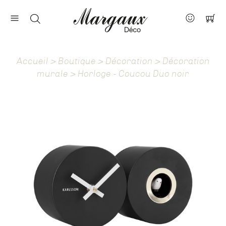
Nos marques
Contact
Accueil
>
Boutique
>
Décoration
>
Décoration
À propos
murale
> Horloge - Coucou Duo noir
Actus