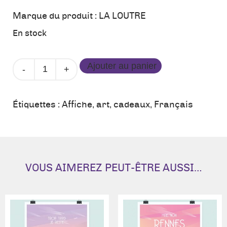
Marque du produit :
LA LOUTRE
En stock
quantité
Ajouter au panier
de
Affiche
Cancale
Étiquettes :
Affiche
,
art
,
cadeaux
,
Français
-
La
Loutre
VOUS AIMEREZ PEUT-ÊTRE AUSSI…