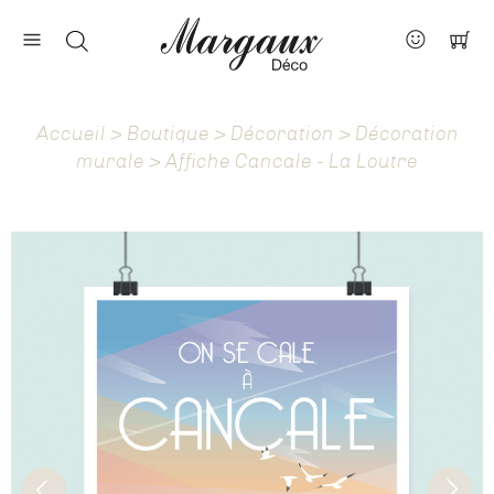
Nos marques
Contact
Accueil
>
Boutique
>
Décoration
>
Décoration
À propos
murale
> Affiche Cancale - La Loutre
Actus