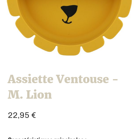
Assiette Ventouse -
M. Lion
22,95
€