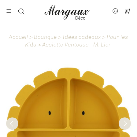
Nos marques
Contact
Accueil
>
Boutique
>
Idées cadeaux
>
Pour les
À propos
Kids
> Assiette Ventouse - M. Lion
Actus