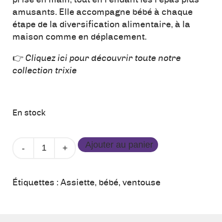
amusants. Elle accompagne bébé à chaque
étape de la diversification alimentaire, à la
maison comme en déplacement.
👉
Cliquez ici pour découvrir toute notre
collection trixie
En stock
quantité
Ajouter au panier
de
Assiette
Ventouse
Étiquettes :
Assiette
,
bébé
,
ventouse
-
M.
Lion