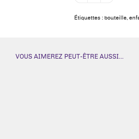
de
Gourde
500
Étiquettes :
bouteille
,
enf
ml
-
Mme
Dragon
VOUS AIMEREZ PEUT-ÊTRE AUSSI…