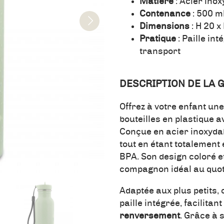
Matière
: Acier ino
Contenance
: 500 m
Dimensions
: H 20 x
Pratique
: Paille in
transport
DESCRIPTION DE LA
Offrez à votre enfant une
bouteilles en plastique
Conçue en acier inoxydab
tout en étant totalemen
BPA. Son design coloré e
compagnon idéal au quot
Adaptée aux plus petits,
paille intégrée, facilitan
renversement
. Grâce à 