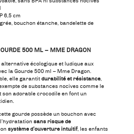
xydable, sans BPA ni substances nocives
l
 P 6,5 cm
tégrée, bouchon étanche, bandelette de
 GOURDE 500 ML – MME DRAGON
 alternative écologique et ludique aux
 avec la Gourde 500 ml – Mme Dragon.
le, elle garantit
durabilité et résistance
,
t exempte de substances nocives comme le
t son adorable crocodile en font un
idien.
 cette gourde possède un bouchon avec
t l’hydratation
sans risque de
son
système d’ouverture intuitif
, les enfants