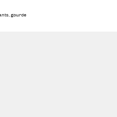
ants
,
gourde