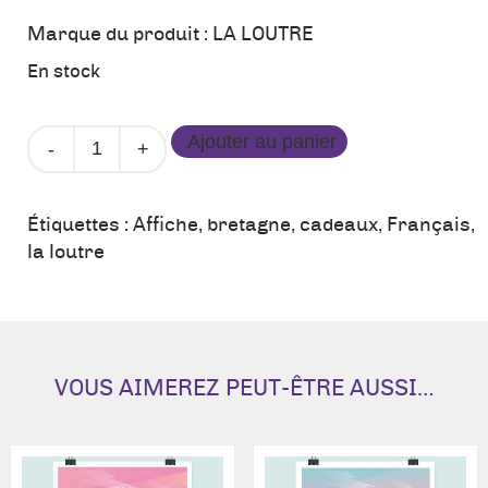
Marque du produit :
LA LOUTRE
En stock
quantité
Ajouter au panier
de
Affiche
Guilvinec
Étiquettes :
Affiche
,
bretagne
,
cadeaux
,
Français
,
-
la loutre
La
Loutre
VOUS AIMEREZ PEUT-ÊTRE AUSSI…