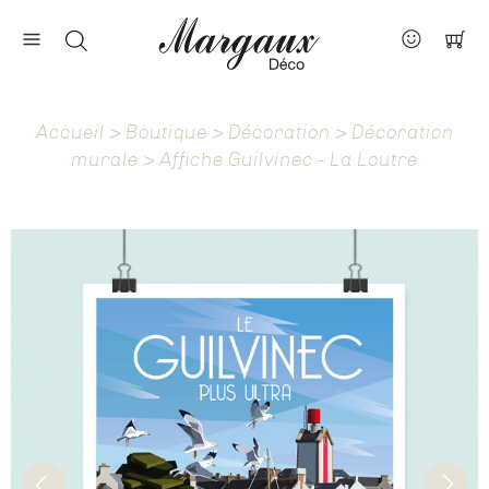
Nos marques
Contact
Accueil
>
Boutique
>
Décoration
>
Décoration
À propos
murale
> Affiche Guilvinec - La Loutre
Actus