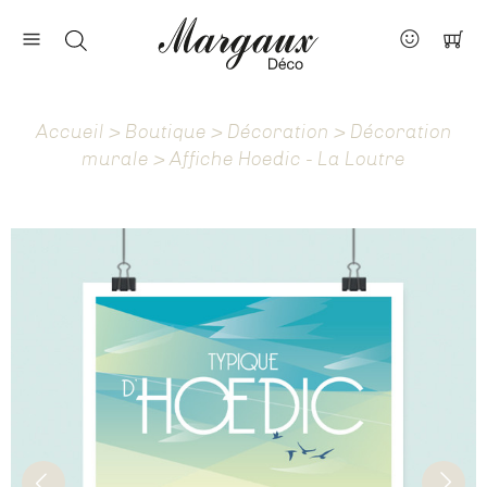
Nos marques
Contact
Accueil
>
Boutique
>
Décoration
>
Décoration
À propos
murale
> Affiche Hoedic - La Loutre
Actus