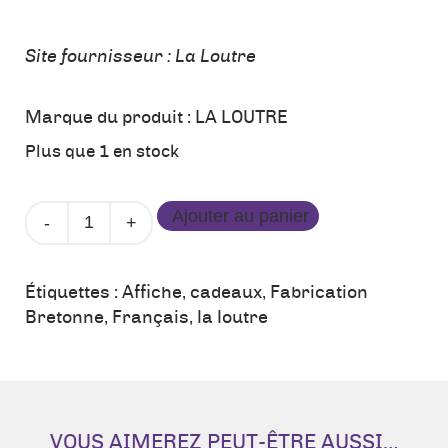
Site fournisseur :
La Loutre
Marque du produit :
LA LOUTRE
Plus que 1 en stock
quantité
Ajouter au panier
de
Affiche
Hoedic
Étiquettes :
Affiche
,
cadeaux
,
Fabrication
-
Bretonne
,
Français
,
la loutre
La
Loutre
VOUS AIMEREZ PEUT-ÊTRE AUSSI…