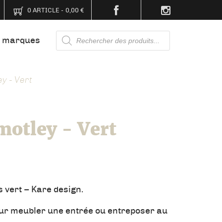
0 ARTICLE
0,00 €
Recherche
 marques
de
produits
y - Vert
ore
la ferme
gement
een
Décoration murale
XXL
Monchhichi
motley - Vert
 vert – Kare design.
our meubler une entrée ou entreposer au