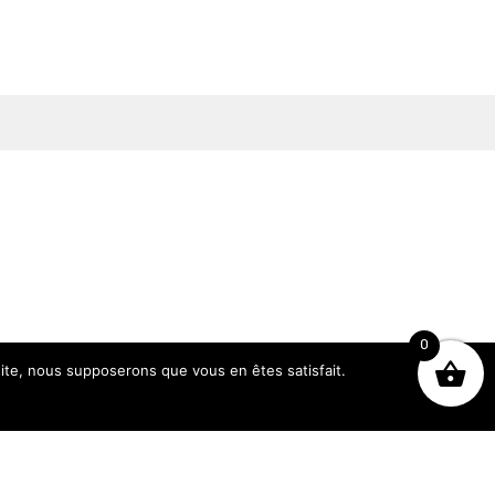
0
 site, nous supposerons que vous en êtes satisfait.
Heures d’ouverture