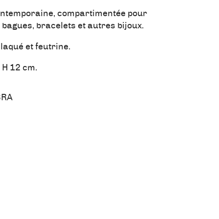
 contemporaine, compartimentée pour
 bagues, bracelets et autres bijoux.
laqué et feutrine.
x H 12 cm.
RA