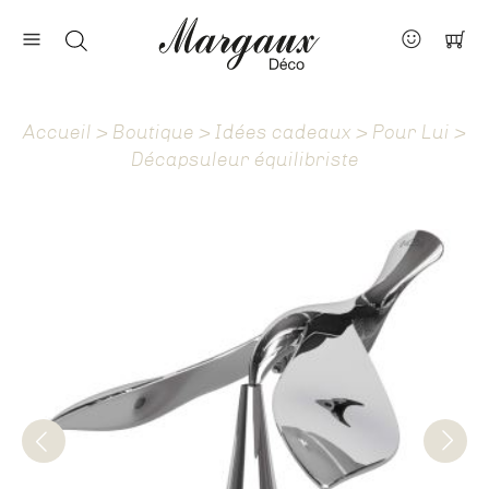
Nos marques
Contact
Accueil
>
Boutique
>
Idées cadeaux
>
Pour Lui
>
À propos
Décapsuleur équilibriste
Actus