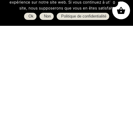
expérience sur notre site web. Si vous continuez à utiliser ce
0
site, nous supposerons que vous en êtes satisfait.
Ok
Non
Politique de confidentialité
Boutique
À propos
L’espace blog
C.G.V.
Politique de confidentialité
Heures d’ouverture