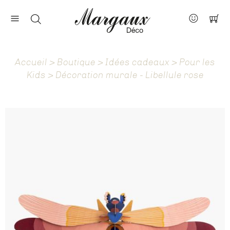
Nos marques
Contact
Accueil
>
Boutique
>
Idées cadeaux
>
Pour les
À propos
Kids
> Décoration murale - Libellule rose
Actus