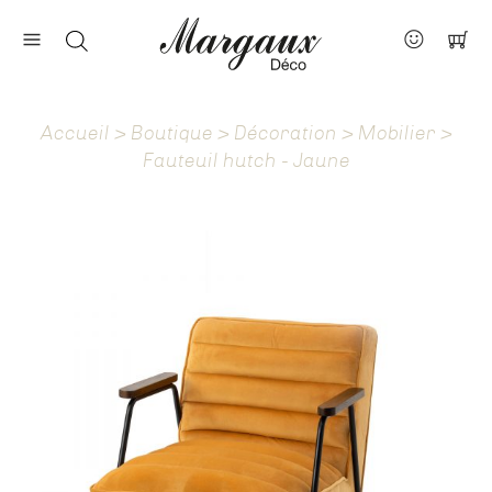
Nos marques
Contact
Accueil
>
Boutique
>
Décoration
>
Mobilier
>
À propos
Fauteuil hutch - Jaune
Actus