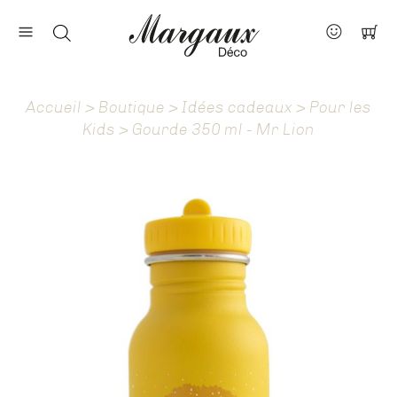
Nos marques
Contact
Accueil
>
Boutique
>
Idées cadeaux
>
Pour les
À propos
Kids
> Gourde 350 ml - Mr Lion
Actus