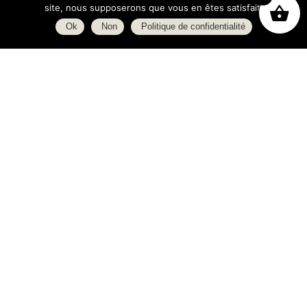
site, nous supposerons que vous en êtes satisfait.
Ok
Non
Politique de confidentialité
Boutique
À propos
L’espace blog
C.G.V.
Politique de confidentialité
Heures d’ouverture
Lundi : 14h - 19h