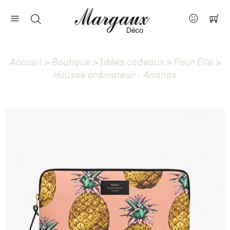
Nos marques
Contact
Accueil
>
Boutique
>
Idées cadeaux
>
Pour Elle
>
À propos
Housse ordinateur - Ananas
Actus