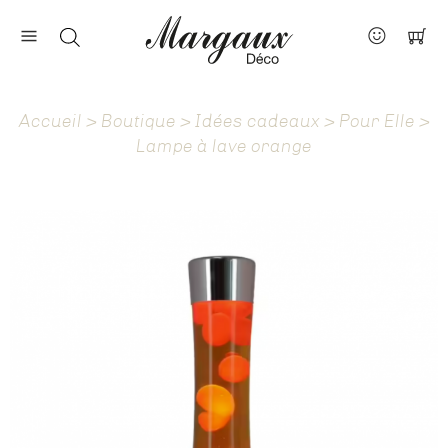
Nos marques
Contact
Accueil
>
Boutique
>
Idées cadeaux
>
Pour Elle
>
À propos
Lampe à lave orange
Actus