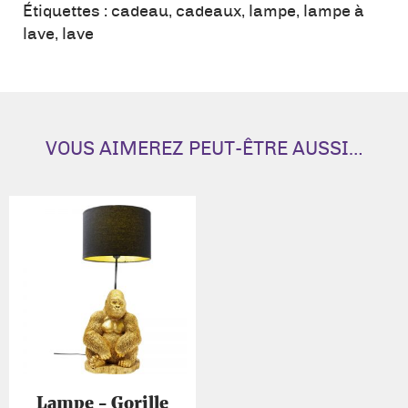
à
Étiquettes :
cadeau
,
cadeaux
,
lampe
,
lampe à
lave
lave
,
lave
orange
VOUS AIMEREZ PEUT-ÊTRE AUSSI…
Lampe - Gorille