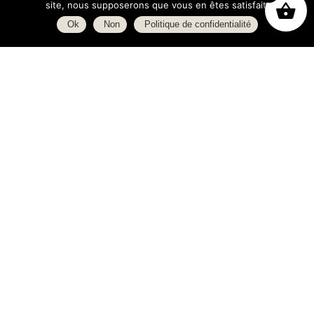
site, nous supposerons que vous en êtes satisfait.
Ok
Non
Politique de confidentialité
Boutique
À propos
L’espace blog
C.G.V.
Politique de confidentialité
Heures d’ouverture
Lundi : 14h - 19h