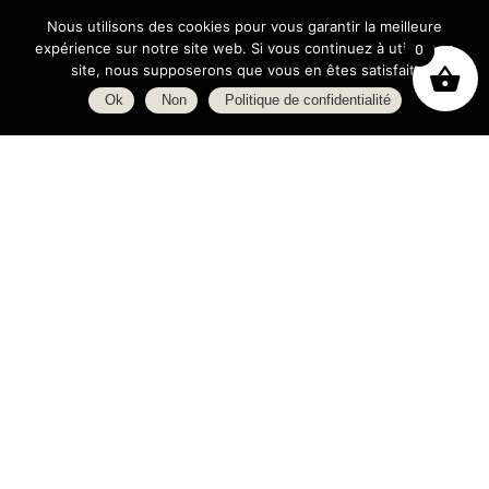
Nous utilisons des cookies pour vous garantir la meilleure
expérience sur notre site web. Si vous continuez à utiliser ce
0
site, nous supposerons que vous en êtes satisfait.
Ok
Non
Politique de confidentialité
Boutique
À propos
L’espace blog
C.G.V.
Politique de confidentialité
Heures d’ouverture