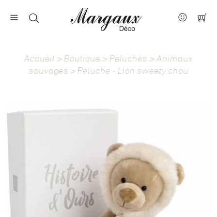
Nos marques
Contact
Accueil
>
Boutique
>
Peluches
>
Animaux
À propos
sauvages
> Peluche - Lion sweety chou
Actus