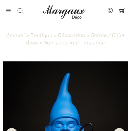
Nos marques
Contact
Accueil
>
Boutique
>
Décoration
>
Statue / Objet
À propos
déco
> Nain Décoratif - musique
Actus