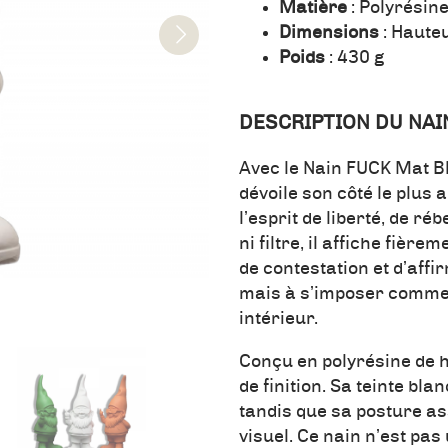
Matière
: Polyrésin
Dimensions
: Haute
Poids
: 430 g
DESCRIPTION DU NAI
Avec le Nain FUCK Mat Bl
dévoile son côté le plus
l’esprit de liberté, de r
ni filtre, il affiche fièr
de contestation et d’affir
mais à s’imposer comme 
intérieur.
Conçu en polyrésine de ha
de finition. Sa teinte bl
tandis que sa posture as
visuel. Ce nain n’est pas 