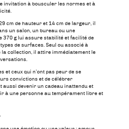
ne invitation à bousculer les normes et à
cité.
9 cm de hauteur et 14 cm de largeur, il
ans un salon, un bureau ou une
 370 g lui assure stabilité et facilité de
types de surfaces. Seul ou associé à
a collection, il attire immédiatement le
nversations.
les et ceux qui n’ont pas peur de se
urs convictions et de célébrer
ut aussi devenir un cadeau inattendu et
frir à une personne au tempérament libre et
…
rne une émotion ou une valeur : amour,