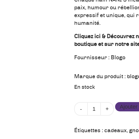
paix, humour ou rébellio
expressif et unique, qui r
humanité.
Cliquez ici & Découvrez n
boutique et sur notre site
Fournisseur :
Blogo
Marque du produit :
blog
En stock
quantité
Ajouter
de
Nain
Mat
Étiquettes :
cadeaux
,
gn
Blanc