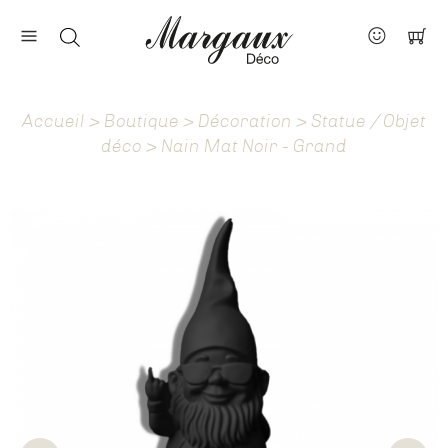
Nos marques
Contact
Accueil
>
Boutique
>
Décoration
>
Statue / Objet
À propos
déco
> Nain Mat Noir - Grand
Actus