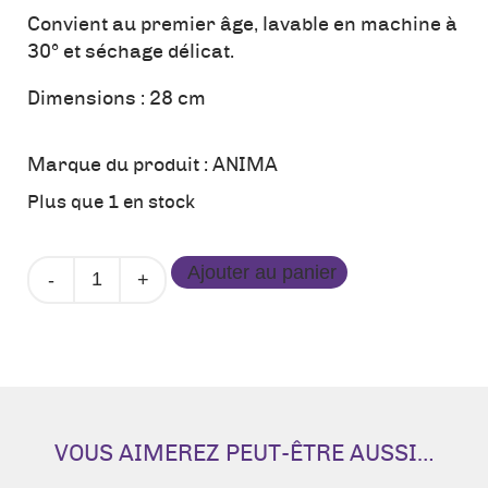
Convient au premier âge, lavable en machine à
30° et séchage délicat.
Dimensions : 28 cm
Marque du produit :
ANIMA
Plus que 1 en stock
quantité
Ajouter au panier
de
Peluche
-
Agneau
blanc
VOUS AIMEREZ PEUT-ÊTRE AUSSI…