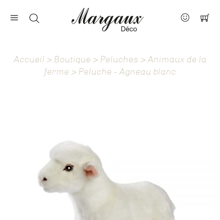
Nos marques
Contact
Accueil
>
Boutique
>
Peluches
>
Animaux de la
À propos
ferme
> Peluche - Agneau blanc
Actus