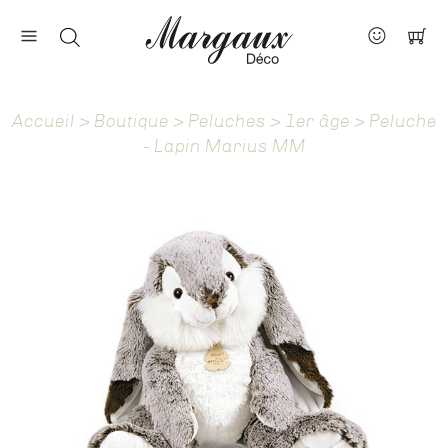
Nos marques
Contact
Accueil
>
Boutique
>
Peluches
>
1er âge
> Peluche
À propos
- Lapin Marius MM
Actus