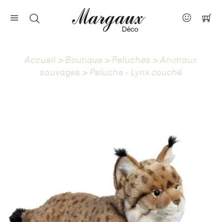
Nos marques
Contact
Accueil
>
Boutique
>
Peluches
>
Animaux
À propos
sauvages
> Peluche - Lynx couché
Actus