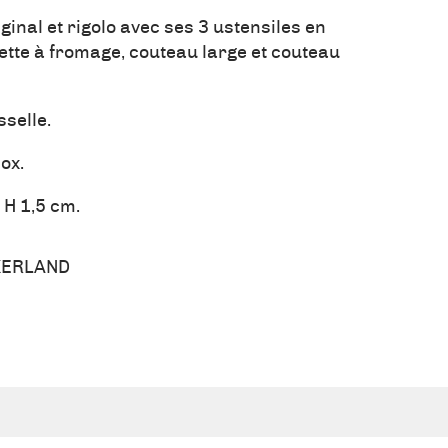
inal et rigolo avec ses 3 ustensiles en
ette à fromage, couteau large et couteau
sselle.
ox.
 H 1,5 cm.
KERLAND