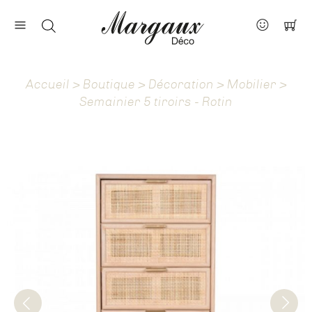
Nos marques
Contact
Accueil
>
Boutique
>
Décoration
>
Mobilier
>
À propos
Semainier 5 tiroirs - Rotin
Actus