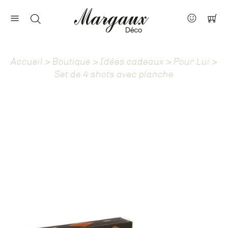
Nos marques
Contact
Accueil
>
Boutique
>
Idées cadeaux
>
Pour Lui
>
À propos
Set de 4 shots avec planche
Actus