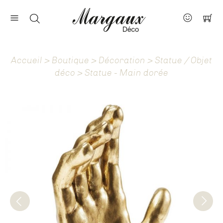
Nos marques
Contact
Accueil
>
Boutique
>
Décoration
>
Statue / Objet
À propos
déco
> Statue - Main dorée
Actus