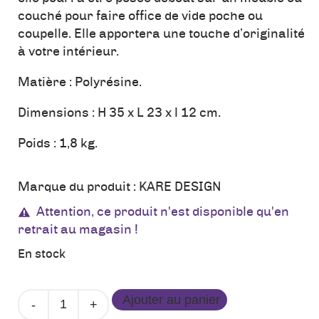
couché pour faire office de vide poche ou
coupelle. Elle apportera une touche d’originalité
à votre intérieur.
Matière : Polyrésine.
Dimensions : H 35 x L 23 x l 12 cm.
Poids : 1,8 kg.
Marque du produit :
KARE DESIGN
Attention, ce produit n'est disponible qu'en
retrait au magasin !
En stock
quantité
Ajouter au panier
de