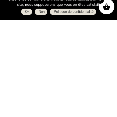
site, nous supposerons que vous en êtes satisfait.
Ok
Non
Politique de confidentialité
Boutique
À propos
L’espace blog
C.G.V.
Politique de confidentialité
Heures d’ouverture
Lundi : 14h - 19h