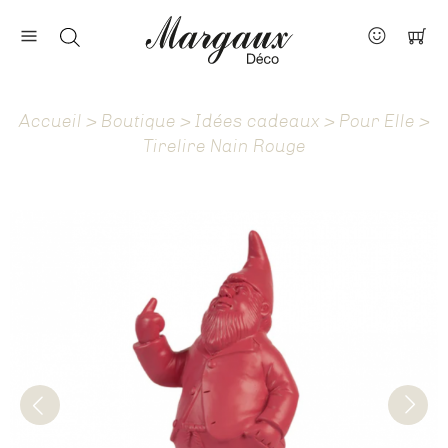
Nos marques
Contact
Accueil
>
Boutique
>
Idées cadeaux
>
Pour Elle
>
À propos
Tirelire Nain Rouge
Actus