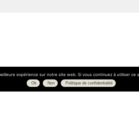
eilleure expérience sur notre site web. Si vous continuez à utiliser ce
Ok
Non
Politique de confidentialité
ue d'Isly
Boutique
000 Rennes
À propos
ance
L’espace blog
C.G.V.
tact@margaux-deco.fr
Politique de