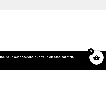
0
 site, nous supposerons que vous en êtes satisfait.
Heures d’ouverture
Lundi : 14h - 19h
Du Mardi au Samedi : 10h - 19h