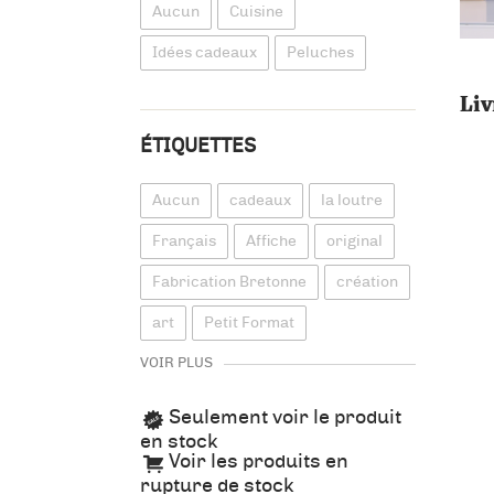
Aucun
Cuisine
Idées cadeaux
Peluches
Liv
ÉTIQUETTES
Aucun
cadeaux
la loutre
Français
Affiche
original
Fabrication Bretonne
création
art
Petit Format
VOIR PLUS
Seulement voir le produit
en stock
Voir les produits en
rupture de stock