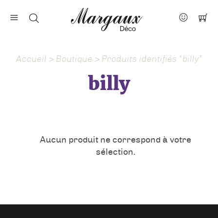
Nos marques
Contact
Accueil
>
Boutique
> Produits identifiés “billy”
À propos
billy
Actus
Aucun produit ne correspond à votre
sélection.