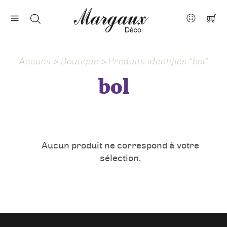
Nos marques
Contact
Accueil
>
Boutique
> Produits identifiés “bol”
À propos
bol
Actus
Aucun produit ne correspond à votre
sélection.