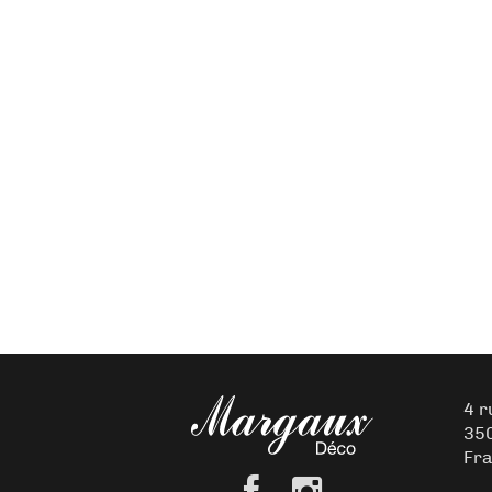
4 r
35
Fr