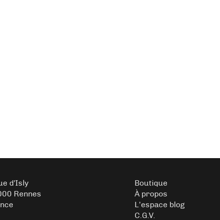
ue d'Isly
Boutique
000 Rennes
À propos
ance
L’espace blog
C.G.V.