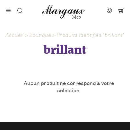
Nos marques
Contact
Accueil
>
Boutique
> Produits identifiés “brillant”
À propos
brillant
Actus
Aucun produit ne correspond à votre
sélection.