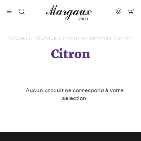
Nos marques
Contact
Accueil
>
Boutique
> Produits identifiés “Citron”
À propos
Citron
Actus
Aucun produit ne correspond à votre
sélection.