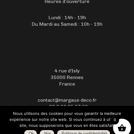
Heures d’ouverture
Lundi : 14h - 19h
Du Mardi au Samedi : 10h - 19h
4 rue d'Isly
35000 Rennes
France
contact@margaux-deco.fr
+33 2 99 35 07 08
Nous utilisons des cookies pour vous garantir la meilleure
expérience sur notre site web. Si vous continuez à utiliser ce
0
© 2026 Copyright Margaux Déco – Boutique de décoration -
site, nous supposerons que vous en êtes satisfait.
WordPress
- Créer par
Ok
Non
Politique de confidentialité