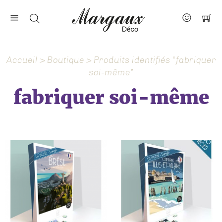
Nos marques
Contact
Accueil
>
Boutique
> Produits identifiés “fabriquer
À propos
soi-même”
Actus
fabriquer soi-même