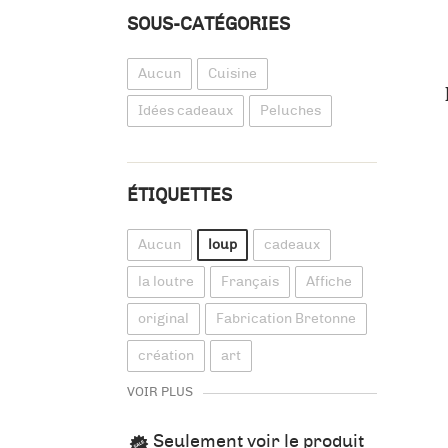
SOUS-CATÉGORIES
Aucun
Cuisine
Idées cadeaux
Peluches
ÉTIQUETTES
Aucun
loup
cadeaux
la loutre
Français
Affiche
original
Fabrication Bretonne
création
art
VOIR PLUS
Seulement voir le produit