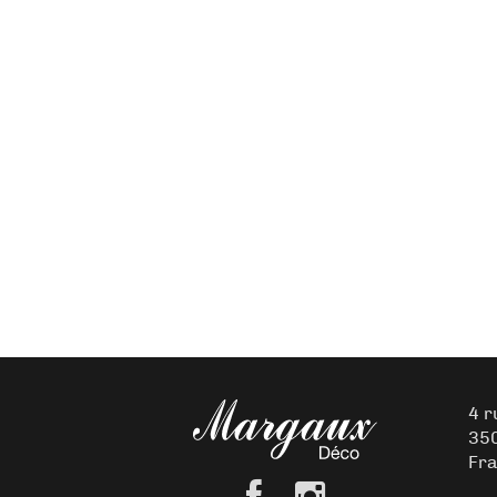
4 r
35
Fr