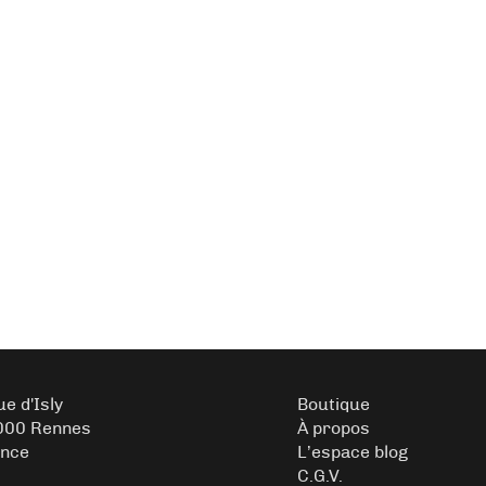
ue d'Isly
Boutique
000 Rennes
À propos
ance
L’espace blog
C.G.V.