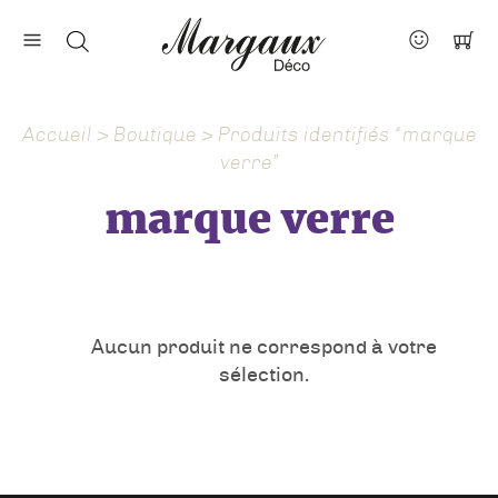
Nos marques
Contact
Accueil
>
Boutique
> Produits identifiés “marque
À propos
verre”
Actus
marque verre
Aucun produit ne correspond à votre
sélection.