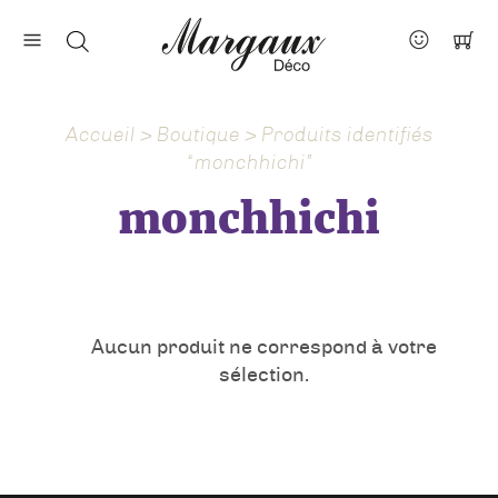
Nos marques
Contact
Accueil
>
Boutique
> Produits identifiés
À propos
“monchhichi”
Actus
monchhichi
Aucun produit ne correspond à votre
sélection.