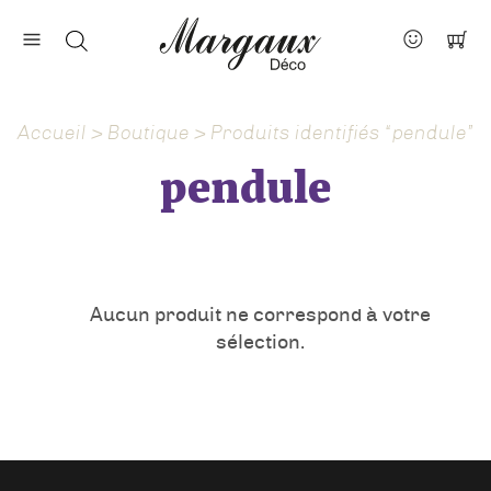
Nos marques
Contact
Accueil
>
Boutique
> Produits identifiés “pendule”
À propos
pendule
Actus
Aucun produit ne correspond à votre
sélection.