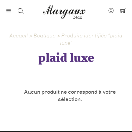
Nos marques
Contact
Accueil
>
Boutique
> Produits identifiés “plaid
À propos
luxe”
Actus
plaid luxe
Aucun produit ne correspond à votre
sélection.