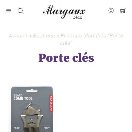
Nos marques
Contact
Accueil
>
Boutique
> Produits identifiés “Porte
À propos
clés”
Actus
Porte clés