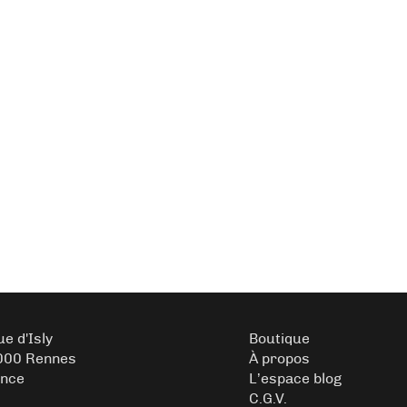
ue d'Isly
Boutique
000 Rennes
À propos
ance
L’espace blog
C.G.V.