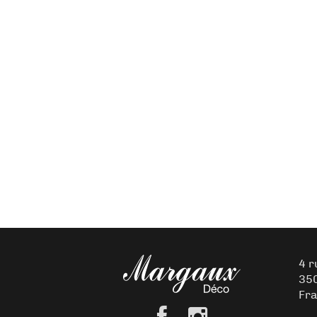
4 r
35
Fr