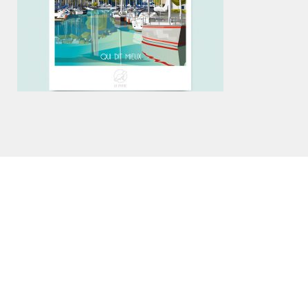
DÉCORATION
Affiche Saint-Brieuc - La Loutre
19,90
€