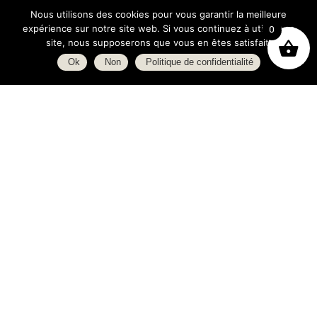
Nous utilisons des cookies pour vous garantir la meilleure
expérience sur notre site web. Si vous continuez à utiliser ce
0
site, nous supposerons que vous en êtes satisfait.
Ok
Non
Politique de confidentialité
Boutique
À propos
L’espace blog
C.G.V.
Politique de confidentialité
Heures d’ouverture