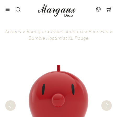
Nos marques
Contact
Accueil
>
Boutique
>
Idées cadeaux
>
Pour Elle
>
À propos
Bumble Hoptimist XL Rouge
Actus