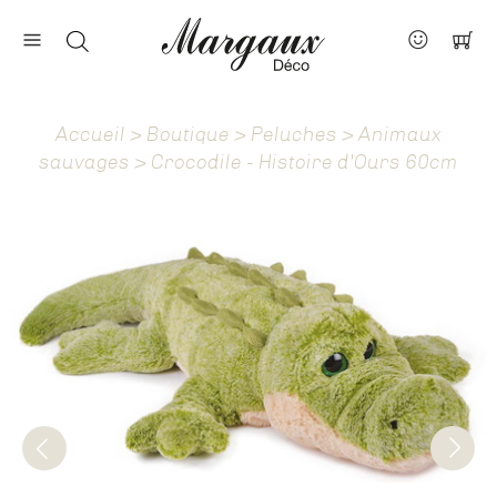
Nos marques
Contact
Accueil
>
Boutique
>
Peluches
>
Animaux
À propos
sauvages
> Crocodile - Histoire d'Ours 60cm
Actus