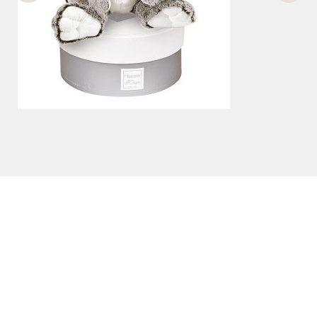
PELUCHES
Peluche - Lapin Marius MM
39,90
€