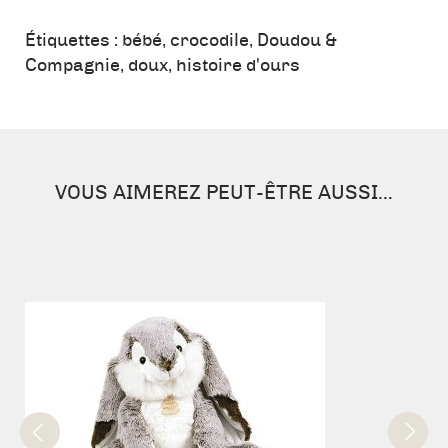
Crocodile
-
Étiquettes :
bébé
,
crocodile
,
Doudou &
Histoire
Compagnie
,
doux
,
histoire d'ours
d'Ours
60cm
VOUS AIMEREZ PEUT-ÊTRE AUSSI…