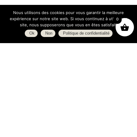
Nous utilisons des cookies pour vous garantir la meilleure
expérience sur notre site web. Si vous continuez à utiliser ce
0
site, nous supposerons que vous en êtes satisfait.
Ok
Non
Politique de confidentialité
Boutique
À propos
L’espace blog
C.G.V.
Politique de confidentialité