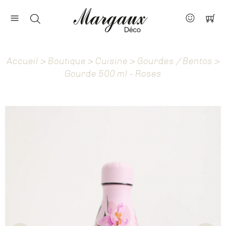
Nos marques
Contact
Accueil
>
Boutique
>
Cuisine
>
Gourdes / Bentos
>
À propos
Gourde 500 ml - Roses
Actus